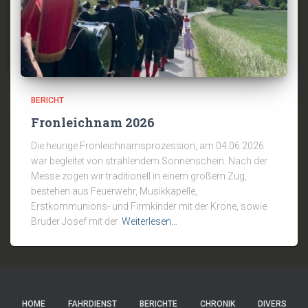
BERICHT
Fronleichnam 2026
Die heurige Fronleichnamsprozession, am 04.06.2026
war begleitet von strahlendem Sonnenschein. Nach der
Messe zogen wir traditionell in einem großem Zug,
bestehen aus Feuerwehr, Musikkapelle,
Erstkommunions- und Firmkinder mit der Krone, sowie
Bruder Josef mit der
Weiterlesen…
HOME
FAHRDIENST
BERICHTE
CHRONIK
DIVERS