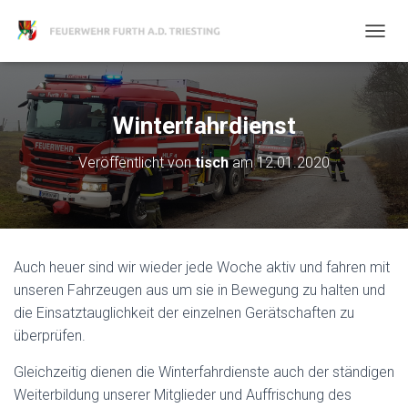
N
A
V
I
G
Winterfahrdienst
A
T
Veröffentlicht von
tisch
am
12.01.2020
I
O
N
U
M
S
Auch heuer sind wir wieder jede Woche aktiv und fahren mit
C
H
unseren Fahrzeugen aus um sie in Bewegung zu halten und
A
die Einsatztauglichkeit der einzelnen Gerätschaften zu
L
überprüfen.
T
E
Gleichzeitig dienen die Winterfahrdienste auch der ständigen
N
Weiterbildung unserer Mitglieder und Auffrischung des