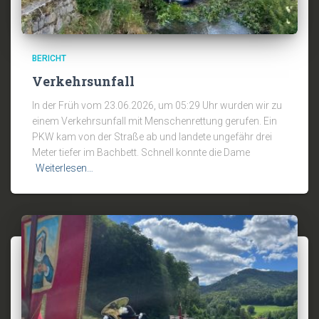
BERICHT
Verkehrsunfall
In der Früh vom 23.06.2026, um 05:29 Uhr wurden wir zu
einem Verkehrsunfall mit Menschenrettung gerufen. Ein
PKW kam von der Straße ab und landete ungefähr drei
Meter tiefer im Bachbett. Schnell konnte die Dame
Weiterlesen…