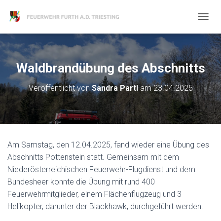
N
A
V
I
G
Waldbrandübung des Abschnitts
A
T
Veröffentlicht von
Sandra Partl
am
23.04.2025
I
O
N
U
M
S
Am Samstag, den 12.04.2025, fand wieder eine Übung des
C
H
Abschnitts Pottenstein statt. Gemeinsam mit dem
A
Niederösterreichischen Feuerwehr-Flugdienst und dem
L
Bundesheer konnte die Übung mit rund 400
T
Feuerwehrmitglieder, einem Flächenflugzeug und 3
E
N
Helikopter, darunter der Blackhawk, durchgeführt werden.