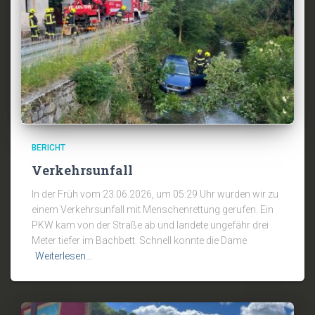
BERICHT
Verkehrsunfall
In der Früh vom 23.06.2026, um 05:29 Uhr wurden wir zu
einem Verkehrsunfall mit Menschenrettung gerufen. Ein
PKW kam von der Straße ab und landete ungefähr drei
Meter tiefer im Bachbett. Schnell konnte die Dame
Weiterlesen…