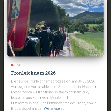
BERICHT
Fronleichnam 2026
Die heurige Fronleichnamsprozession, am 04.06.2026
war begleitet von strahlendem Sonnenschein. Nach der
Messe zogen wir traditionell in einem großem Zug,
bestehen aus Feuerwehr, Musikkapelle,
Erstkommunions- und Firmkinder mit der Krone, sowie
Bruder Josef mit der
Weiterlesen…