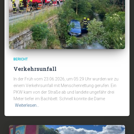
BERICHT
Verkehrsunfall
In der Früh vom 23.06.2026, um 05:29 Uhr wurden wir zu
einem Verkehrsunfall mit Menschenrettung gerufen. Ein
PKW kam von der Straße ab und landete ungefähr drei
Meter tiefer im Bachbett. Schnell konnte die Dame
Weiterlesen…