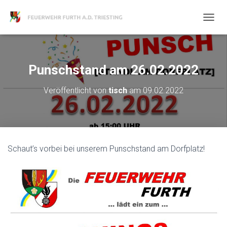
N
A
V
I
G
Punschstand am 26.02.2022
A
T
Veröffentlicht von
tisch
am
09.02.2022
I
O
N
U
M
S
Schaut’s vorbei bei unserem Punschstand am Dorfplatz!
C
H
A
L
T
E
N