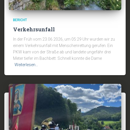
BERICHT
Verkehrsunfall
In der Früh vom 23.06.2026, um 05:29 Uhr wurden wir zu
einem Verkehrsunfall mit Menschenrettung gerufen. Ein
PKW kam von der Straße ab und landete ungefähr drei
Meter tiefer im Bachbett. Schnell konnte die Dame
Weiterlesen…