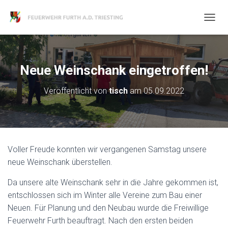
N
A
V
I
G
Neue Weinschank eingetroffen!
A
T
Veröffentlicht von
tisch
am
05.09.2022
I
O
N
U
M
S
Voller Freude konnten wir vergangenen Samstag unsere
C
H
neue Weinschank überstellen.
A
L
Da unsere alte Weinschank sehr in die Jahre gekommen ist,
T
entschlossen sich im Winter alle Vereine zum Bau einer
E
Neuen. Für Planung und den Neubau wurde die Freiwillige
N
Feuerwehr Furth beauftragt. Nach den ersten beiden