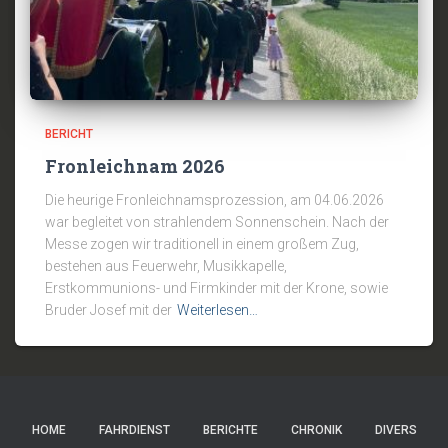
BERICHT
Fronleichnam 2026
Die heurige Fronleichnamsprozession, am 04.06.2026
war begleitet von strahlendem Sonnenschein. Nach der
Messe zogen wir traditionell in einem großem Zug,
bestehen aus Feuerwehr, Musikkapelle,
Erstkommunions- und Firmkinder mit der Krone, sowie
Bruder Josef mit der
Weiterlesen…
HOME
FAHRDIENST
BERICHTE
CHRONIK
DIVERS