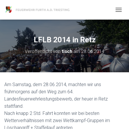
N
A
V
I
G
LFLB 2014 in Retz
A
T
Veröffentlicht von
tisch
am
28.06.2014
I
O
N
U
M
S
Am Samstag, dem 28.06.2014, machten wir uns
C
H
frühmorgens auf den Weg zum 64.
A
Landesfeuerwehrleistungsbewerb, der heuer in Retz
L
stattfand.
T
Nach knapp 2 Std. Fahrt konnten wir bei besten
E
N
Wetterverhältnissen mit zwei Wettkampf-Gruppen im
Löschangriff + Staffellauf antreten.