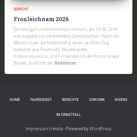
BERICHT
Fronleichnam 2026
Die heurige Fronleichnamsprozession, am 04.06.2026
war begleitet von strahlendem Sonnenschein. Nach der
Messe zogen wir traditionell in einem großem Zug,
bestehen aus Feuerwehr, Musikkapelle,
Erstkommunions- und Firmkinder mit der Krone, sowie
Bruder Josef mit der
Weiterlesen…
HOME
FAHRDIENST
BERICHTE
CHRONIK
DIVERS
IM ERNSTFALL
Impressum
|
Hestia
- Powered by
WordPress