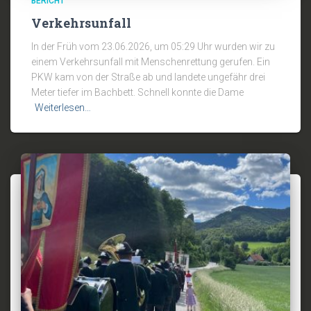
BERICHT
Verkehrsunfall
In der Früh vom 23.06.2026, um 05:29 Uhr wurden wir zu
einem Verkehrsunfall mit Menschenrettung gerufen. Ein
PKW kam von der Straße ab und landete ungefähr drei
Meter tiefer im Bachbett. Schnell konnte die Dame
Weiterlesen…