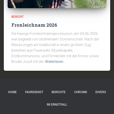
BERICHT
Fronleichnam 2026
Die heurige Fronleichnamsprozession, am 04.06.2026
war begleitet von strahlendem Sonnenschein. Nach der
Messe zogen wir traditionell in einem großem Zug,
bestehen aus Feuerwehr, Musikkapelle,
Erstkommunions- und Firmkinder mit der Krone, sowie
Bruder Josef mit der
Weiterlesen…
HOME
FAHRDIENST
BERICHTE
CHRONIK
DIVERS
IM ERNSTFALL