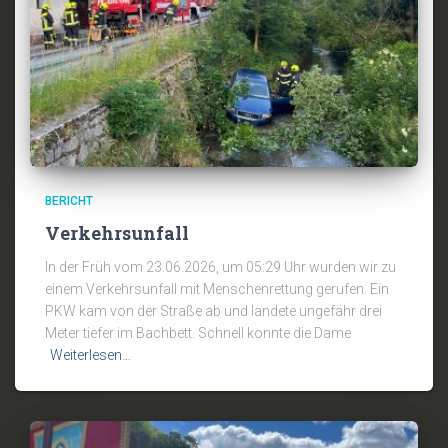
BERICHT
Verkehrsunfall
In der Früh vom 23.06.2026, um 05:29 Uhr wurden wir zu
einem Verkehrsunfall mit Menschenrettung gerufen. Ein
PKW kam von der Straße ab und landete ungefähr drei
Meter tiefer im Bachbett. Schnell konnte die Dame
Weiterlesen…