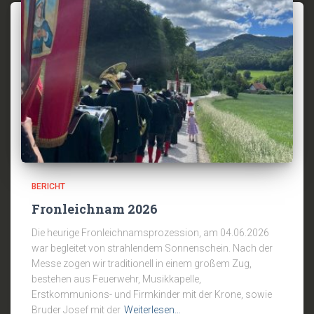
BERICHT
Fronleichnam 2026
Die heurige Fronleichnamsprozession, am 04.06.2026
war begleitet von strahlendem Sonnenschein. Nach der
Messe zogen wir traditionell in einem großem Zug,
bestehen aus Feuerwehr, Musikkapelle,
Erstkommunions- und Firmkinder mit der Krone, sowie
Bruder Josef mit der
Weiterlesen…