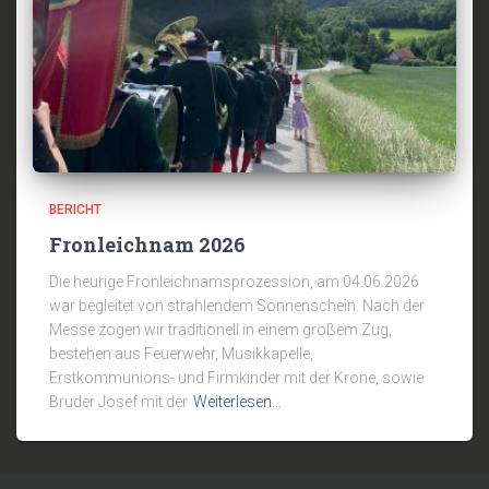
BERICHT
Fronleichnam 2026
Die heurige Fronleichnamsprozession, am 04.06.2026
war begleitet von strahlendem Sonnenschein. Nach der
Messe zogen wir traditionell in einem großem Zug,
bestehen aus Feuerwehr, Musikkapelle,
Erstkommunions- und Firmkinder mit der Krone, sowie
Bruder Josef mit der
Weiterlesen…