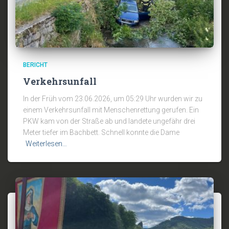
BERICHT
Verkehrsunfall
In der Früh vom 23.06.2026, um 05:29 Uhr wurden wir zu
einem Verkehrsunfall mit Menschenrettung gerufen. Ein
PKW kam von der Straße ab und landete ungefähr drei
Meter tiefer im Bachbett. Schnell konnte die Dame
Weiterlesen…