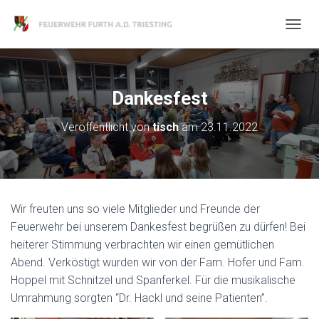
N
A
V
I
G
Dankesfest
A
T
Veröffentlicht von
tisch
am
23.11.2022
I
O
N
U
M
S
Wir freuten uns so viele Mitglieder und Freunde der
C
H
Feuerwehr bei unserem Dankesfest begrüßen zu dürfen! Bei
A
heiterer Stimmung verbrachten wir einen gemütlichen
L
Abend. Verköstigt wurden wir von der Fam. Hofer und Fam.
T
Hoppel mit Schnitzel und Spanferkel. Für die musikalische
E
N
Umrahmung sorgten “Dr. Hackl und seine Patienten”.