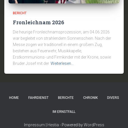
BERICHT
Fronleichnam 2026
Die heurige Fronleichnamsprozession, am 04.06.2026
war begleitet von strahlendem Sonnenschein. Nach der
Messe zogen wir traditionell in einem großem Zug,
bestehen aus Feuerwehr, Musikkapelle,
Erstkommunions- und Firmkinder mit der Krone, sowie
Bruder Josef mit der
Weiterlesen…
HOME
FAHRDIENST
BERICHTE
CHRONIK
DIVERS
IM ERNSTFALL
Impressum
|
Hestia
- Powered by
WordPress