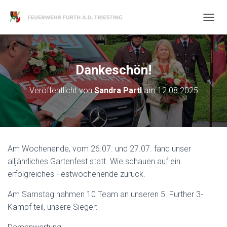
N
A
V
I
G
Dankeschön!
A
T
Veröffentlicht von
Sandra Partl
am
12.08.2025
I
O
N
U
M
S
Am Wochenende, vom 26.07. und 27.07. fand unser
C
H
alljährliches Gartenfest statt. Wie schauen auf ein
A
erfolgreiches Festwochenende zurück.
L
T
Am Samstag nahmen 10 Team an unseren 5. Further 3-
E
Kampf teil, unsere Sieger:
N