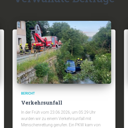
BERICHT
Verkehrsunfall
In der Früh vom 23.06.2026, um 05:29 Uhr
wurden wir zu einem Verkehrsunfall mit
Menschenrettung gerufen. Ein PKW kam von