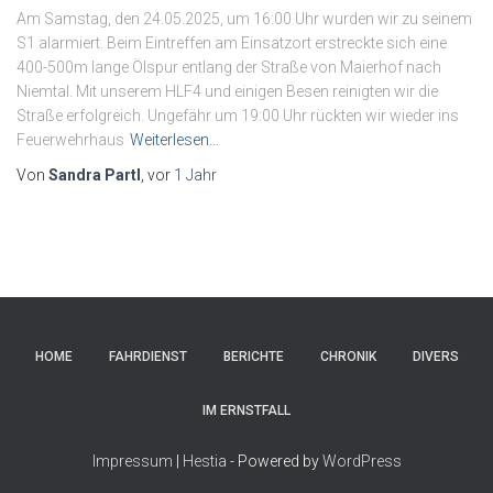
Am Samstag, den 24.05.2025, um 16:00 Uhr wurden wir zu seinem
S1 alarmiert. Beim Eintreffen am Einsatzort erstreckte sich eine
400-500m lange Ölspur entlang der Straße von Maierhof nach
Niemtal. Mit unserem HLF4 und einigen Besen reinigten wir die
Straße erfolgreich. Ungefähr um 19:00 Uhr rückten wir wieder ins
Feuerwehrhaus
Weiterlesen…
Von
Sandra Partl
, vor
1 Jahr
HOME
FAHRDIENST
BERICHTE
CHRONIK
DIVERS
IM ERNSTFALL
Impressum
|
Hestia
- Powered by
WordPress